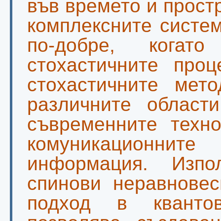
във времето и прос
комплексните систе
по-добре, когат
стохастичните проц
стохастичните мет
различните области
съвременните техно
комуникационнит
информация. Изпо
спинови неравновес
подход в квантов