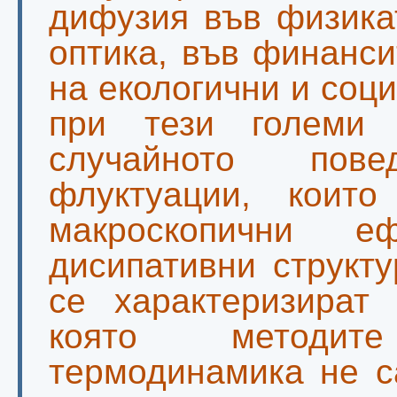
дифузия във физика
оптика, във финанси
на екологични и соц
при тези големи
случайното пов
флуктуации, които
макроскопични е
дисипативни структ
се характеризират 
която методит
термодинамика не с