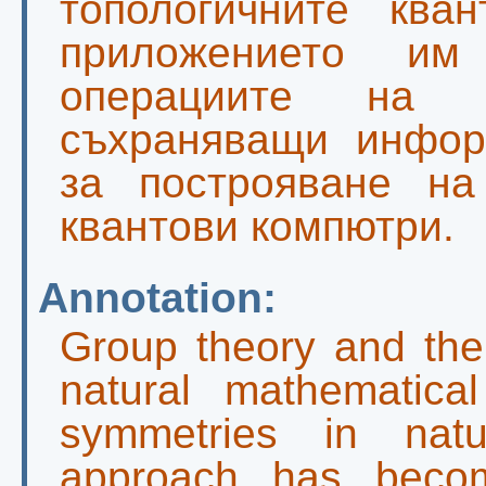
топологичните кван
приложението им
операциите на с
съхраняващи информ
за построяване на
квантови компютри.
Annotation:
Group theory and thei
natural mathematica
symmetries in natu
approach has becom