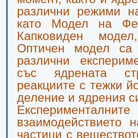
различни режими н
като Модел на Фе
Капковиден моде
Оптичен модел са 
различни експерим
със ядрената ст
реакциите с тежки й
деление и ядрения с
Експерименталн
взаимодействието 
частици с веществот