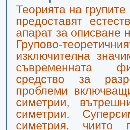
Теорията на групите
предоставят естест
апарат за описване 
Групово-теоретич
изключителна значи
съвременната фи
средство за раз
проблеми включващи
симетрии, вътрешн
симетрии. Суперс
симетрия, чиито п