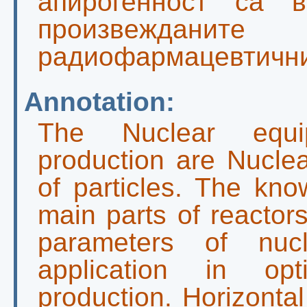
апирогенност са 
произвежда
радиофармацевтични
Annotation:
The Nuclear equip
production are Nuclea
of particles. The kno
main parts of reactor
parameters of nucl
application in opt
production. Horizontal