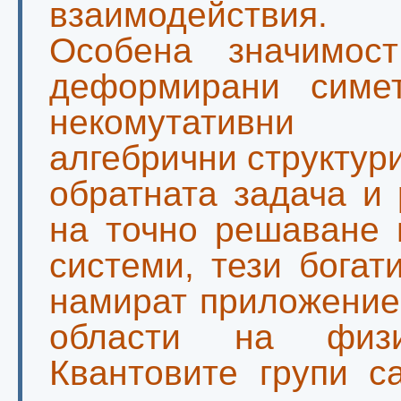
взаимодействия.
Особена значимост
деформирани симе
некомутативни п
алгебрични структур
обратната задача и
на точно решаване 
системи, тези богат
намират приложение
области на физи
Квантовите групи с