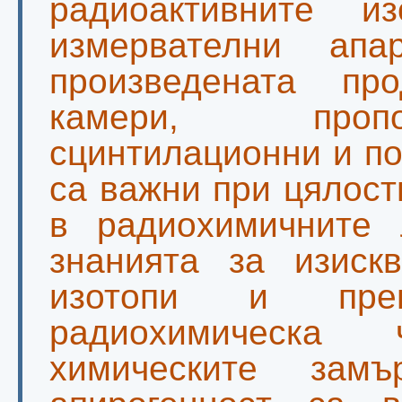
радиоактивните и
измервателни ап
произведената пр
камери, пропо
сцинтилационни и п
са важни при цялос
в радиохимичните 
знанията за изиск
изотопи и препа
радиохимическа 
химическите замъ